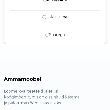
U-kujuline
Saarega
Ammamoobel
Loome kvaliteetseid ja erilisi
köögimööblit, mis on disainitud kestma
ja pakkuma rõõmu aastateks.