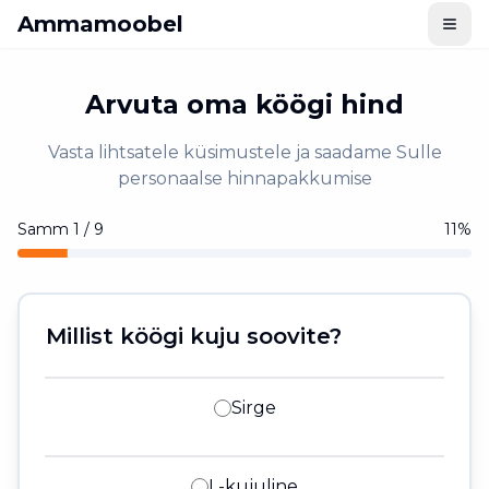
Ammamoobel
Arvuta oma köögi hind
Vasta lihtsatele küsimustele ja saadame Sulle
personaalse hinnapakkumise
Samm
1
/
9
11
%
Millist köögi kuju soovite?
Sirge
L-kujuline